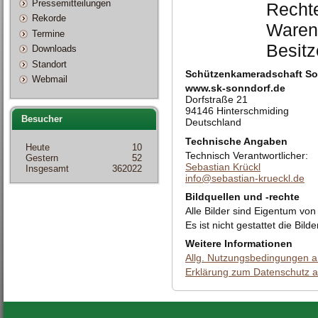
Pressemitteilungen
Rechte
Rekorde
Warenz
Termine
Besitz
Downloads
Standort
Schützenkameradschaft Son
Webmail
www.sk-sonndorf.de
Dorfstraße 21
94146 Hinterschmiding
Besucher
Deutschland
Technische Angaben
Heute
10
Technisch Verantwortlicher:
Gestern
52
Sebastian Krückl
Insgesamt
362022
info@sebastian-krueckl.de
Bildquellen und -rechte
Alle Bilder sind Eigentum vo
Es ist nicht gestattet die Bil
Weitere Informationen
Allg. Nutzungsbedingungen 
Erklärung zum Datenschutz 